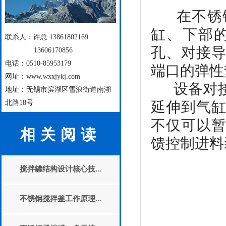
在不锈钢
缸、下部
联系人：许总 13861802169
孔、对接
13606170856
电话：0510-85953179
端口的弹性
网址：www.wxxjykj.com
设备对接
地址：无锡市滨湖区雪浪街道南湖
北路18号
延伸到气
不仅可以
相关阅读
馈控制进料
搅拌罐结构设计核心技...
不锈钢搅拌釜工作原理...